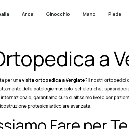
alla
Anca
Ginocchio
Mano
Piede
Ortopedica a V
ista per una
visita ortopedica a Vergiate
? Il nostri ortopedic
trattamento delle patologie muscolo-scheletriche. Ispirandoci a
o internazionale, garantiamo cure di altissimo livello per pazient
 ricostruzione protesica articolare avanzata.
siamo Fare per Te