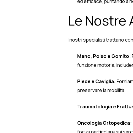
ed efficace, puntando a rid
Le Nostre 
I nostri specialisti trattano 
Mano, Polso e Gomito:
funzione motoria, includen
Piede e Caviglia:
Forniamo
preservare la mobilità.
Traumatologia e Frattu
Oncologia Ortopedica:
focus particolare sui sar