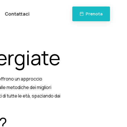
Contattaci
Prenota
ergiate
i offrono un approccio
lle metodiche dei migliori
i di tutte le età, spaziando dai
?