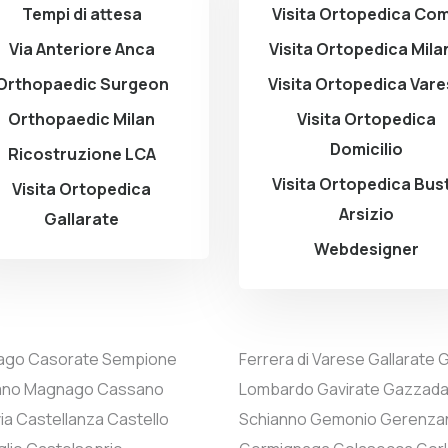
Tempi di attesa
Visita Ortopedica Co
Via Anteriore Anca
Visita Ortopedica Mila
Orthopaedic Surgeon
Visita Ortopedica Var
Orthopaedic Milan
Visita Ortopedica
Domicilio
Ricostruzione LCA
Visita Ortopedica Bus
Visita Ortopedica
Arsizio
Gallarate
Webdesigner
ago
Casorate Sempione
Ferrera di Varese
Gallarate
G
ano Magnago
Cassano
Lombardo
Gavirate
Gazzad
ia
Castellanza
Castello
Schianno
Gemonio
Gerenza