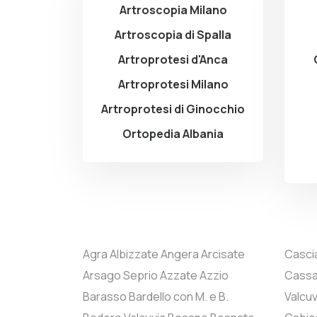
Artroscopia Milano
Artroscopia di Spalla
Artroprotesi d'Anca
Artroprotesi Milano
Artroprotesi di Ginocchio
Ortopedia Albania
Agra
Albizzate
Angera
Arcisate
Casci
Arsago Seprio
Azzate
Azzio
Cass
Barasso
Bardello con M. e B.
Valcuv