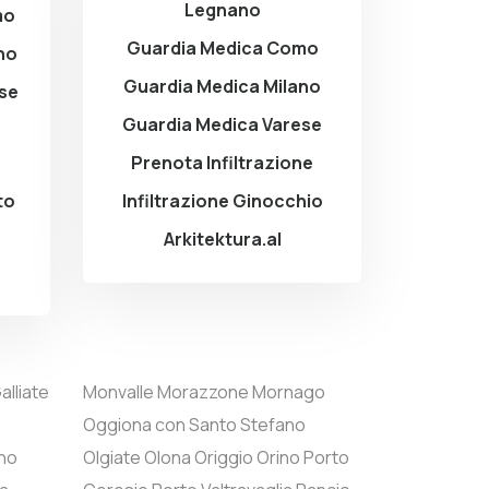
Legnano
mo
Guardia Medica Como
no
Guardia Medica Milano
ese
Guardia Medica Varese
Prenota Infiltrazione
to
Infiltrazione Ginocchio
Arkitektura.al
alliate
Monvalle
Morazzone
Mornago
a
Oggiona con Santo Stefano
no
Olgiate Olona
Origgio
Orino
Porto