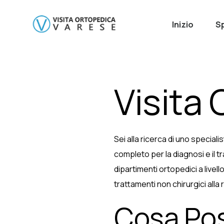
Inizio
Sp
Visita 
Sei alla ricerca di uno special
completo per la diagnosi e il 
dipartimenti ortopedici a livell
trattamenti non chirurgici alla
Cosa Pos