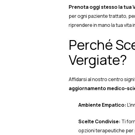
Prenota oggi stesso la tua V
per ogni paziente trattato, pe
riprendere in mano la tua vita i
Perché Sce
Vergiate?
Affidarsi al nostro centro sig
aggiornamento medico-scie
Ambiente Empatico:
L'i
Scelte Condivise:
Ti for
opzioni terapeutiche per 