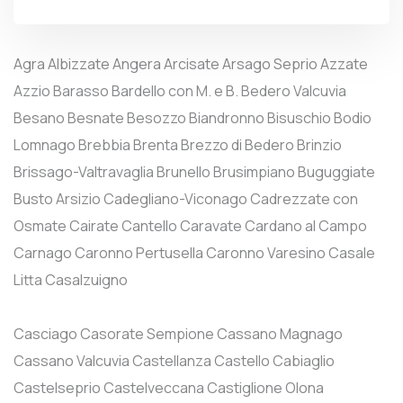
Agra
Albizzate
Angera
Arcisate
Arsago Seprio
Azzate
Azzio
Barasso
Bardello con M. e B.
Bedero Valcuvia
Besano
Besnate
Besozzo
Biandronno
Bisuschio
Bodio
Lomnago
Brebbia
Brenta
Brezzo di Bedero
Brinzio
Brissago-Valtravaglia
Brunello
Brusimpiano
Buguggiate
Busto Arsizio
Cadegliano-Viconago
Cadrezzate con
Osmate
Cairate
Cantello
Caravate
Cardano al Campo
Carnago
Caronno Pertusella
Caronno Varesino
Casale
Litta
Casalzuigno
Casciago
Casorate Sempione
Cassano Magnago
Cassano Valcuvia
Castellanza
Castello Cabiaglio
Castelseprio
Castelveccana
Castiglione Olona