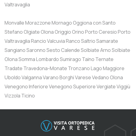
Valtravaglia
Monvalle
Morazzone
Mornago
Oggiona con Santo
Stefano
Olgiate Olona
Origgio
Orino
Porto Ceresio
Porto
Valtravaglia
Rancio Valcuvia
Ranco
Saltrio
Samarate
Sangiano
Saronno
Sesto Calende
Solbiate Arno
Solbiate
Olona
Somma Lombardo
Sumirago
Taino
Ternate
Tradate
Travedona-Monate
Tronzano Lago Maggiore
Uboldo
Valganna
Varano Borghi
Varese
Vedano Olona
Venegono Inferiore
Venegono Superiore
Vergiate
Viggiù
Vizzola Ticino