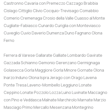
Castronno
Cavaria con Premezzo
Cazzago Brabbia
Cislago
Cittiglio
Clivio
Cocquio-Trevisago
Comabbio
Comerio
Cremenaga
Crosio della Valle
Cuasso al Monte
Cugliate-Fabiasco
Cunardo
Curiglia con Monteviasco
Cuveglio
Cuvio
Daverio
Dumenza
Duno
Fagnano Olona
Ferno
Ferrera di Varese
Gallarate
Galliate Lombardo
Gavirate
Gazzada Schianno
Gemonio
Gerenzano
Germignaga
Golasecca
Gorla Maggiore
Gorla Minore
Gornate Olona
Inarzo
Induno Olona
Ispra
Jerago con Orago
Lavena
Ponte Tresa
Laveno-Mombello
Leggiuno
Lonate
Ceppino
Lonate Pozzolo
Lozza
Luino
Luvinate
Maccagno
con Pino e Veddasca
Malnate
Marchirolo
Marnate
Marzio
Masciago Primo
Mercallo
Mesenzana
Montegrino