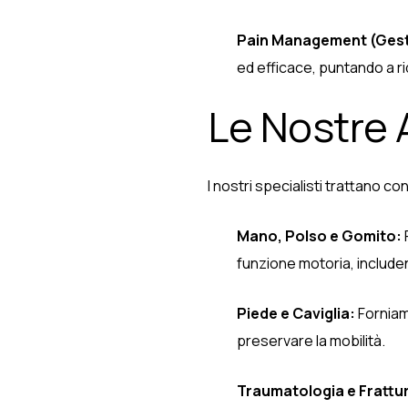
Pain Management (Gesti
ed efficace, puntando a rid
Le Nostre 
I nostri specialisti trattano 
Mano, Polso e Gomito:
funzione motoria, includen
Piede e Caviglia:
Forniamo
preservare la mobilità.
Traumatologia e Frattu