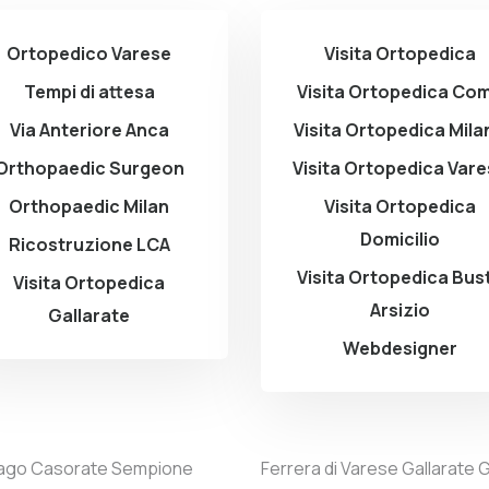
Ortopedico Varese
Visita Ortopedica
Tempi di attesa
Visita Ortopedica Co
Via Anteriore Anca
Visita Ortopedica Mila
Orthopaedic Surgeon
Visita Ortopedica Var
Orthopaedic Milan
Visita Ortopedica
Domicilio
Ricostruzione LCA
Visita Ortopedica Bus
Visita Ortopedica
Arsizio
Gallarate
Webdesigner
ago
Casorate Sempione
Ferrera di Varese
Gallarate
G