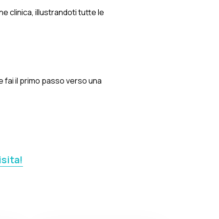
clinica, illustrandoti tutte le
e fai il primo passo verso una
isita!