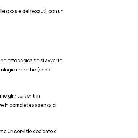
le ossa e dei tessuti, con un
ione ortopedica se si avverte
patologie croniche (come
e gli interventi in
tive in completa assenza di
mo un servizio dedicato di