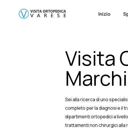
Inizio
Sp
Visita
Marchi
Sei alla ricerca di uno special
completo per la diagnosi e il 
dipartimenti ortopedici a livell
trattamenti non chirurgici alla