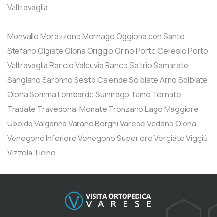
Valtravaglia
Monvalle
Morazzone
Mornago
Oggiona con Santo
Stefano
Olgiate Olona
Origgio
Orino
Porto Ceresio
Porto
Valtravaglia
Rancio Valcuvia
Ranco
Saltrio
Samarate
Sangiano
Saronno
Sesto Calende
Solbiate Arno
Solbiate
Olona
Somma Lombardo
Sumirago
Taino
Ternate
Tradate
Travedona-Monate
Tronzano Lago Maggiore
Uboldo
Valganna
Varano Borghi
Varese
Vedano Olona
Venegono Inferiore
Venegono Superiore
Vergiate
Viggiù
Vizzola Ticino