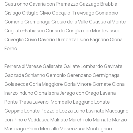
Castronno
Cavaria con Premezzo
Cazzago Brabbia
Cislago
Cittiglio
Clivio
Cocquio-Trevisago
Comabbio
Comerio
Cremenaga
Crosio della Valle
Cuasso al Monte
Cugliate-Fabiasco
Cunardo
Curiglia con Monteviasco
Cuveglio
Cuvio
Daverio
Dumenza
Duno
Fagnano Olona
Ferno
Ferrera di Varese
Gallarate
Galliate Lombardo
Gavirate
Gazzada Schianno
Gemonio
Gerenzano
Germignaga
Golasecca
Gorla Maggiore
Gorla Minore
Gornate Olona
Inarzo
Induno Olona
Ispra
Jerago con Orago
Lavena
Ponte Tresa
Laveno-Mombello
Leggiuno
Lonate
Ceppino
Lonate Pozzolo
Lozza
Luino
Luvinate
Maccagno
con Pino e Veddasca
Malnate
Marchirolo
Marnate
Marzio
Masciago Primo
Mercallo
Mesenzana
Montegrino