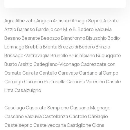
Agra
Albizzate
Angera
Arcisate
Arsago Seprio
Azzate
Azzio
Barasso
Bardello con M. e B.
Bedero Valcuvia
Besano
Besnate
Besozzo
Biandronno
Bisuschio
Bodio
Lomnago
Brebbia
Brenta
Brezzo di Bedero
Brinzio
Brissago-Valtravaglia
Brunello
Brusimpiano
Buguggiate
Busto Arsizio
Cadegliano-Viconago
Cadrezzate con
Osmate
Cairate
Cantello
Caravate
Cardano al Campo
Carnago
Caronno Pertusella
Caronno Varesino
Casale
Litta
Casalzuigno
Casciago
Casorate Sempione
Cassano Magnago
Cassano Valcuvia
Castellanza
Castello Cabiaglio
Castelseprio
Castelveccana
Castiglione Olona