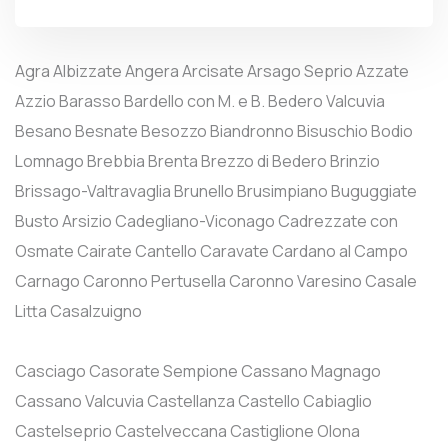
Agra
Albizzate
Angera
Arcisate
Arsago Seprio
Azzate
Azzio
Barasso
Bardello con M. e B.
Bedero Valcuvia
Besano
Besnate
Besozzo
Biandronno
Bisuschio
Bodio
Lomnago
Brebbia
Brenta
Brezzo di Bedero
Brinzio
Brissago-Valtravaglia
Brunello
Brusimpiano
Buguggiate
Busto Arsizio
Cadegliano-Viconago
Cadrezzate con
Osmate
Cairate
Cantello
Caravate
Cardano al Campo
Carnago
Caronno Pertusella
Caronno Varesino
Casale
Litta
Casalzuigno
Casciago
Casorate Sempione
Cassano Magnago
Cassano Valcuvia
Castellanza
Castello Cabiaglio
Castelseprio
Castelveccana
Castiglione Olona