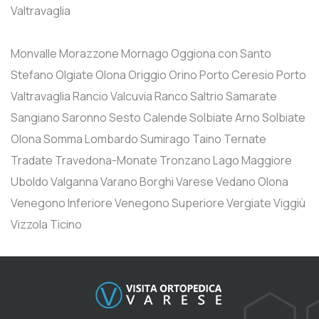
Valtravaglia
Monvalle
Morazzone
Mornago
Oggiona con Santo
Stefano
Olgiate Olona
Origgio
Orino
Porto Ceresio
Porto
Valtravaglia
Rancio Valcuvia
Ranco
Saltrio
Samarate
Sangiano
Saronno
Sesto Calende
Solbiate Arno
Solbiate
Olona
Somma Lombardo
Sumirago
Taino
Ternate
Tradate
Travedona-Monate
Tronzano Lago Maggiore
Uboldo
Valganna
Varano Borghi
Varese
Vedano Olona
Venegono Inferiore
Venegono Superiore
Vergiate
Viggiù
Vizzola Ticino