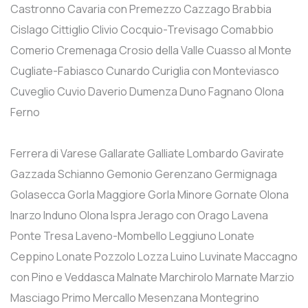
Castronno
Cavaria con Premezzo
Cazzago Brabbia
Cislago
Cittiglio
Clivio
Cocquio-Trevisago
Comabbio
Comerio
Cremenaga
Crosio della Valle
Cuasso al Monte
Cugliate-Fabiasco
Cunardo
Curiglia con Monteviasco
Cuveglio
Cuvio
Daverio
Dumenza
Duno
Fagnano Olona
Ferno
Ferrera di Varese
Gallarate
Galliate Lombardo
Gavirate
Gazzada Schianno
Gemonio
Gerenzano
Germignaga
Golasecca
Gorla Maggiore
Gorla Minore
Gornate Olona
Inarzo
Induno Olona
Ispra
Jerago con Orago
Lavena
Ponte Tresa
Laveno-Mombello
Leggiuno
Lonate
Ceppino
Lonate Pozzolo
Lozza
Luino
Luvinate
Maccagno
con Pino e Veddasca
Malnate
Marchirolo
Marnate
Marzio
Masciago Primo
Mercallo
Mesenzana
Montegrino