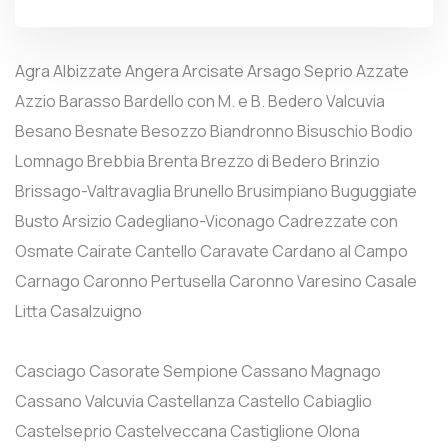
Agra
Albizzate
Angera
Arcisate
Arsago Seprio
Azzate
Azzio
Barasso
Bardello con M. e B.
Bedero Valcuvia
Besano
Besnate
Besozzo
Biandronno
Bisuschio
Bodio
Lomnago
Brebbia
Brenta
Brezzo di Bedero
Brinzio
Brissago-Valtravaglia
Brunello
Brusimpiano
Buguggiate
Busto Arsizio
Cadegliano-Viconago
Cadrezzate con
Osmate
Cairate
Cantello
Caravate
Cardano al Campo
Carnago
Caronno Pertusella
Caronno Varesino
Casale
Litta
Casalzuigno
Casciago
Casorate Sempione
Cassano Magnago
Cassano Valcuvia
Castellanza
Castello Cabiaglio
Castelseprio
Castelveccana
Castiglione Olona