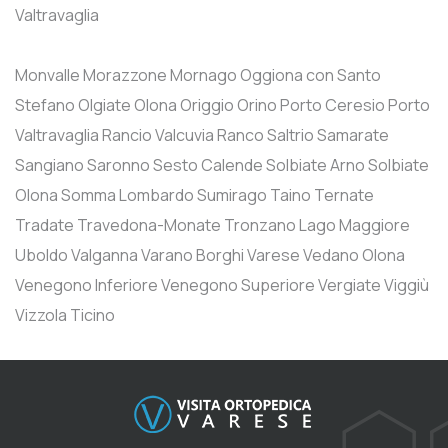
Valtravaglia
Monvalle
Morazzone
Mornago
Oggiona con Santo
Stefano
Olgiate Olona
Origgio
Orino
Porto Ceresio
Porto
Valtravaglia
Rancio Valcuvia
Ranco
Saltrio
Samarate
Sangiano
Saronno
Sesto Calende
Solbiate Arno
Solbiate
Olona
Somma Lombardo
Sumirago
Taino
Ternate
Tradate
Travedona-Monate
Tronzano Lago Maggiore
Uboldo
Valganna
Varano Borghi
Varese
Vedano Olona
Venegono Inferiore
Venegono Superiore
Vergiate
Viggiù
Vizzola Ticino