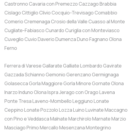
Castronno
Cavaria con Premezzo
Cazzago Brabbia
Cislago
Cittiglio
Clivio
Cocquio-Trevisago
Comabbio
Comerio
Cremenaga
Crosio della Valle
Cuasso al Monte
Cugliate-Fabiasco
Cunardo
Curiglia con Monteviasco
Cuveglio
Cuvio
Daverio
Dumenza
Duno
Fagnano Olona
Ferno
Ferrera di Varese
Gallarate
Galliate Lombardo
Gavirate
Gazzada Schianno
Gemonio
Gerenzano
Germignaga
Golasecca
Gorla Maggiore
Gorla Minore
Gornate Olona
Inarzo
Induno Olona
Ispra
Jerago con Orago
Lavena
Ponte Tresa
Laveno-Mombello
Leggiuno
Lonate
Ceppino
Lonate Pozzolo
Lozza
Luino
Luvinate
Maccagno
con Pino e Veddasca
Malnate
Marchirolo
Marnate
Marzio
Masciago Primo
Mercallo
Mesenzana
Montegrino