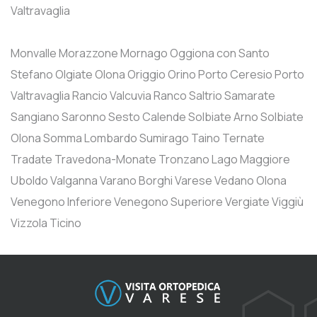
Valtravaglia
Monvalle
Morazzone
Mornago
Oggiona con Santo
Stefano
Olgiate Olona
Origgio
Orino
Porto Ceresio
Porto
Valtravaglia
Rancio Valcuvia
Ranco
Saltrio
Samarate
Sangiano
Saronno
Sesto Calende
Solbiate Arno
Solbiate
Olona
Somma Lombardo
Sumirago
Taino
Ternate
Tradate
Travedona-Monate
Tronzano Lago Maggiore
Uboldo
Valganna
Varano Borghi
Varese
Vedano Olona
Venegono Inferiore
Venegono Superiore
Vergiate
Viggiù
Vizzola Ticino