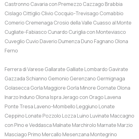
Castronno
Cavaria con Premezzo
Cazzago Brabbia
Cislago
Cittiglio
Clivio
Cocquio-Trevisago
Comabbio
Comerio
Cremenaga
Crosio della Valle
Cuasso al Monte
Cugliate-Fabiasco
Cunardo
Curiglia con Monteviasco
Cuveglio
Cuvio
Daverio
Dumenza
Duno
Fagnano Olona
Ferno
Ferrera di Varese
Gallarate
Galliate Lombardo
Gavirate
Gazzada Schianno
Gemonio
Gerenzano
Germignaga
Golasecca
Gorla Maggiore
Gorla Minore
Gornate Olona
Inarzo
Induno Olona
Ispra
Jerago con Orago
Lavena
Ponte Tresa
Laveno-Mombello
Leggiuno
Lonate
Ceppino
Lonate Pozzolo
Lozza
Luino
Luvinate
Maccagno
con Pino e Veddasca
Malnate
Marchirolo
Marnate
Marzio
Masciago Primo
Mercallo
Mesenzana
Montegrino