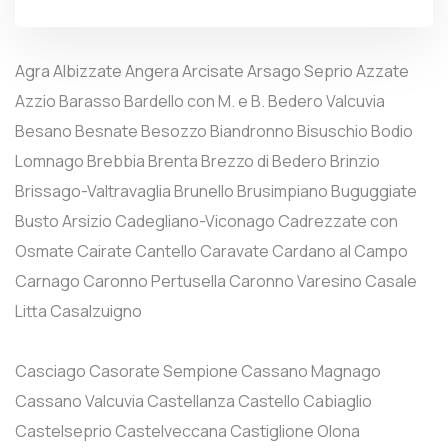
Agra
Albizzate
Angera
Arcisate
Arsago Seprio
Azzate
Azzio
Barasso
Bardello con M. e B.
Bedero Valcuvia
Besano
Besnate
Besozzo
Biandronno
Bisuschio
Bodio
Lomnago
Brebbia
Brenta
Brezzo di Bedero
Brinzio
Brissago-Valtravaglia
Brunello
Brusimpiano
Buguggiate
Busto Arsizio
Cadegliano-Viconago
Cadrezzate con
Osmate
Cairate
Cantello
Caravate
Cardano al Campo
Carnago
Caronno Pertusella
Caronno Varesino
Casale
Litta
Casalzuigno
Casciago
Casorate Sempione
Cassano Magnago
Cassano Valcuvia
Castellanza
Castello Cabiaglio
Castelseprio
Castelveccana
Castiglione Olona