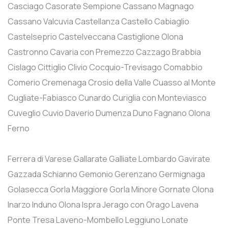
Casciago
Casorate Sempione
Cassano Magnago
Cassano Valcuvia
Castellanza
Castello Cabiaglio
Castelseprio
Castelveccana
Castiglione Olona
Castronno
Cavaria con Premezzo
Cazzago Brabbia
Cislago
Cittiglio
Clivio
Cocquio-Trevisago
Comabbio
Comerio
Cremenaga
Crosio della Valle
Cuasso al Monte
Cugliate-Fabiasco
Cunardo
Curiglia con Monteviasco
Cuveglio
Cuvio
Daverio
Dumenza
Duno
Fagnano Olona
Ferno
Ferrera di Varese
Gallarate
Galliate Lombardo
Gavirate
Gazzada Schianno
Gemonio
Gerenzano
Germignaga
Golasecca
Gorla Maggiore
Gorla Minore
Gornate Olona
Inarzo
Induno Olona
Ispra
Jerago con Orago
Lavena
Ponte Tresa
Laveno-Mombello
Leggiuno
Lonate