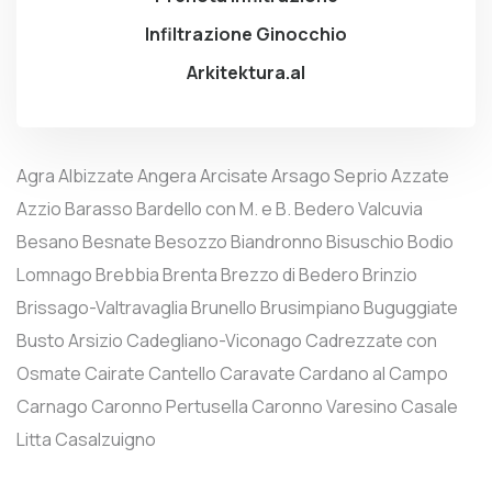
Infiltrazione Ginocchio
Arkitektura.al
Agra
Albizzate
Angera
Arcisate
Arsago Seprio
Azzate
Azzio
Barasso
Bardello con M. e B.
Bedero Valcuvia
Besano
Besnate
Besozzo
Biandronno
Bisuschio
Bodio
Lomnago
Brebbia
Brenta
Brezzo di Bedero
Brinzio
Brissago-Valtravaglia
Brunello
Brusimpiano
Buguggiate
Busto Arsizio
Cadegliano-Viconago
Cadrezzate con
Osmate
Cairate
Cantello
Caravate
Cardano al Campo
Carnago
Caronno Pertusella
Caronno Varesino
Casale
Litta
Casalzuigno