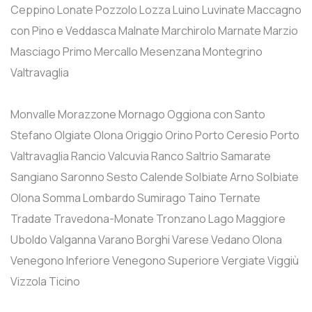
Ceppino
Lonate Pozzolo
Lozza
Luino
Luvinate
Maccagno
con Pino e Veddasca
Malnate
Marchirolo
Marnate
Marzio
Masciago Primo
Mercallo
Mesenzana
Montegrino
Valtravaglia
Monvalle
Morazzone
Mornago
Oggiona con Santo
Stefano
Olgiate Olona
Origgio
Orino
Porto Ceresio
Porto
Valtravaglia
Rancio Valcuvia
Ranco
Saltrio
Samarate
Sangiano
Saronno
Sesto Calende
Solbiate Arno
Solbiate
Olona
Somma Lombardo
Sumirago
Taino
Ternate
Tradate
Travedona-Monate
Tronzano Lago Maggiore
Uboldo
Valganna
Varano Borghi
Varese
Vedano Olona
Venegono Inferiore
Venegono Superiore
Vergiate
Viggiù
Vizzola Ticino