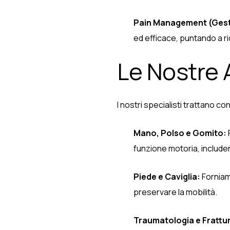
Pain Management (Gesti
ed efficace, puntando a rid
Le Nostre 
I nostri specialisti trattano 
Mano, Polso e Gomito:
funzione motoria, includen
Piede e Caviglia:
Forniamo
preservare la mobilità.
Traumatologia e Frattu