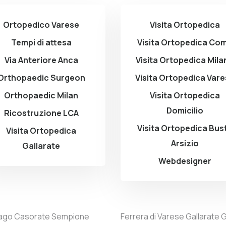
Ortopedico Varese
Visita Ortopedica
Tempi di attesa
Visita Ortopedica Co
Via Anteriore Anca
Visita Ortopedica Mila
Orthopaedic Surgeon
Visita Ortopedica Var
Orthopaedic Milan
Visita Ortopedica
Domicilio
Ricostruzione LCA
Visita Ortopedica Bus
Visita Ortopedica
Arsizio
Gallarate
Webdesigner
ago
Casorate Sempione
Ferrera di Varese
Gallarate
G