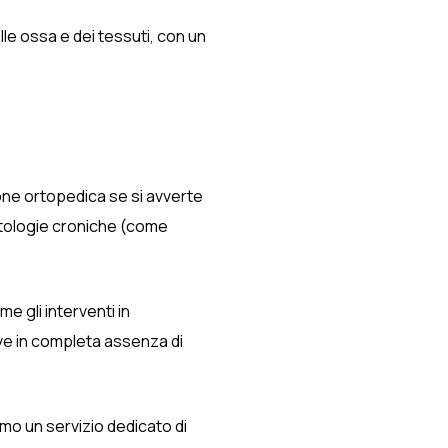
le ossa e dei tessuti, con un
ione ortopedica se si avverte
patologie croniche (come
e gli interventi in
tive in completa assenza di
mo un servizio dedicato di