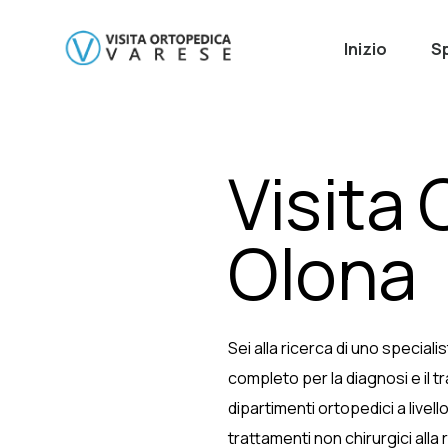
Inizio
Sp
Visita 
Olona
Sei alla ricerca di uno special
completo per la diagnosi e il 
dipartimenti ortopedici a livell
trattamenti non chirurgici alla