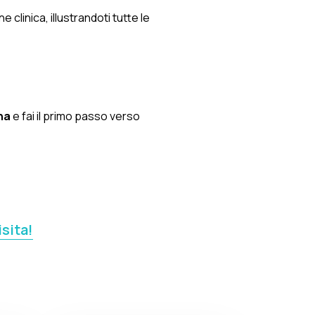
clinica, illustrandoti tutte le
ona
e fai il primo passo verso
isita!