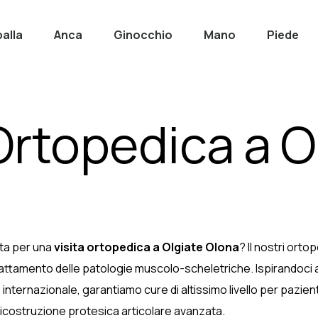
alla
Anca
Ginocchio
Mano
Piede
Ortopedica a O
ista per una
visita ortopedica a Olgiate Olona
? Il nostri ort
trattamento delle patologie muscolo-scheletriche. Ispirandoci a
o internazionale, garantiamo cure di altissimo livello per pazient
 ricostruzione protesica articolare avanzata.