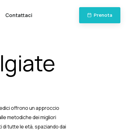
Contattaci
Prenota
lgiate
opedici offrono un approccio
lle metodiche dei migliori
i di tutte le età, spaziando dai