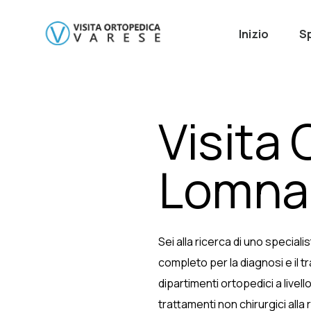
Inizio
Sp
Visita
Lomna
Sei alla ricerca di uno special
completo per la diagnosi e il 
dipartimenti ortopedici a livell
trattamenti non chirurgici alla