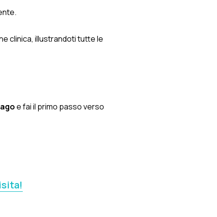
ente.
clinica, illustrandoti tutte le
nago
e fai il primo passo verso
isita!