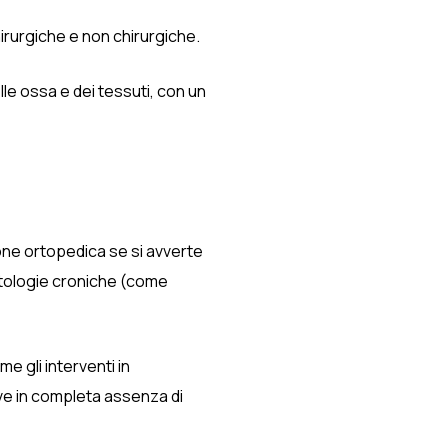
irurgiche e non chirurgiche.
le ossa e dei tessuti, con un
ione ortopedica se si avverte
patologie croniche (come
e gli interventi in
tive in completa assenza di