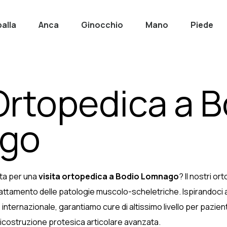
alla
Anca
Ginocchio
Mano
Piede
 Ortopedica a 
go
ista per una
visita ortopedica a Bodio Lomnago
? Il nostri o
trattamento delle patologie muscolo-scheletriche. Ispirandoci a
o internazionale, garantiamo cure di altissimo livello per pazient
 ricostruzione protesica articolare avanzata.