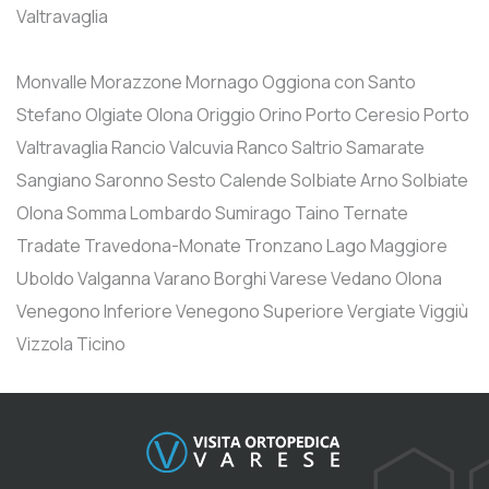
Valtravaglia
Monvalle
Morazzone
Mornago
Oggiona con Santo
Stefano
Olgiate Olona
Origgio
Orino
Porto Ceresio
Porto
Valtravaglia
Rancio Valcuvia
Ranco
Saltrio
Samarate
Sangiano
Saronno
Sesto Calende
Solbiate Arno
Solbiate
Olona
Somma Lombardo
Sumirago
Taino
Ternate
Tradate
Travedona-Monate
Tronzano Lago Maggiore
Uboldo
Valganna
Varano Borghi
Varese
Vedano Olona
Venegono Inferiore
Venegono Superiore
Vergiate
Viggiù
Vizzola Ticino