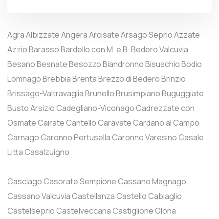
Agra
Albizzate
Angera
Arcisate
Arsago Seprio
Azzate
Azzio
Barasso
Bardello con M. e B.
Bedero Valcuvia
Besano
Besnate
Besozzo
Biandronno
Bisuschio
Bodio
Lomnago
Brebbia
Brenta
Brezzo di Bedero
Brinzio
Brissago-Valtravaglia
Brunello
Brusimpiano
Buguggiate
Busto Arsizio
Cadegliano-Viconago
Cadrezzate con
Osmate
Cairate
Cantello
Caravate
Cardano al Campo
Carnago
Caronno Pertusella
Caronno Varesino
Casale
Litta
Casalzuigno
Casciago
Casorate Sempione
Cassano Magnago
Cassano Valcuvia
Castellanza
Castello Cabiaglio
Castelseprio
Castelveccana
Castiglione Olona