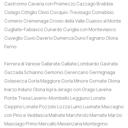
Castronno
Cavaria con Premezzo
Cazzago Brabbia
Cislago
Cittiglio
Clivio
Cocquio-Trevisago
Comabbio
Comerio
Cremenaga
Crosio della Valle
Cuasso al Monte
Cugliate-Fabiasco
Cunardo
Curiglia con Monteviasco
Cuveglio
Cuvio
Daverio
Dumenza
Duno
Fagnano Olona
Ferno
Ferrera di Varese
Gallarate
Galliate Lombardo
Gavirate
Gazzada Schianno
Gemonio
Gerenzano
Germignaga
Golasecca
Gorla Maggiore
Gorla Minore
Gornate Olona
Inarzo
Induno Olona
Ispra
Jerago con Orago
Lavena
Ponte Tresa
Laveno-Mombello
Leggiuno
Lonate
Ceppino
Lonate Pozzolo
Lozza
Luino
Luvinate
Maccagno
con Pino e Veddasca
Malnate
Marchirolo
Marnate
Marzio
Masciago Primo
Mercallo
Mesenzana
Montegrino