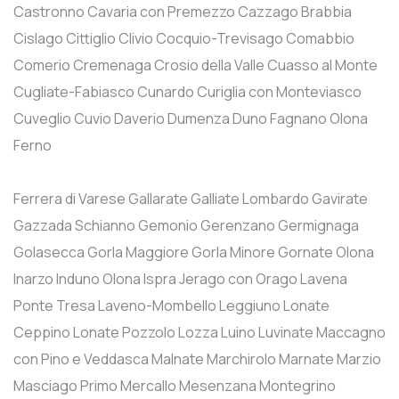
Castronno
Cavaria con Premezzo
Cazzago Brabbia
Cislago
Cittiglio
Clivio
Cocquio-Trevisago
Comabbio
Comerio
Cremenaga
Crosio della Valle
Cuasso al Monte
Cugliate-Fabiasco
Cunardo
Curiglia con Monteviasco
Cuveglio
Cuvio
Daverio
Dumenza
Duno
Fagnano Olona
Ferno
Ferrera di Varese
Gallarate
Galliate Lombardo
Gavirate
Gazzada Schianno
Gemonio
Gerenzano
Germignaga
Golasecca
Gorla Maggiore
Gorla Minore
Gornate Olona
Inarzo
Induno Olona
Ispra
Jerago con Orago
Lavena
Ponte Tresa
Laveno-Mombello
Leggiuno
Lonate
Ceppino
Lonate Pozzolo
Lozza
Luino
Luvinate
Maccagno
con Pino e Veddasca
Malnate
Marchirolo
Marnate
Marzio
Masciago Primo
Mercallo
Mesenzana
Montegrino