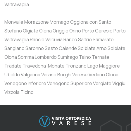
Valtravaglia
Monvalle
Morazzone
Mornago
Oggiona con Santo
Stefano
Olgiate Olona
Origgio
Orino
Porto Ceresio
Porto
Valtravaglia
Rancio Valcuvia
Ranco
Saltrio
Samarate
Sangiano
Saronno
Sesto Calende
Solbiate Arno
Solbiate
Olona
Somma Lombardo
Sumirago
Taino
Ternate
Tradate
Travedona-Monate
Tronzano Lago Maggiore
Uboldo
Valganna
Varano Borghi
Varese
Vedano Olona
Venegono Inferiore
Venegono Superiore
Vergiate
Viggiù
Vizzola Ticino