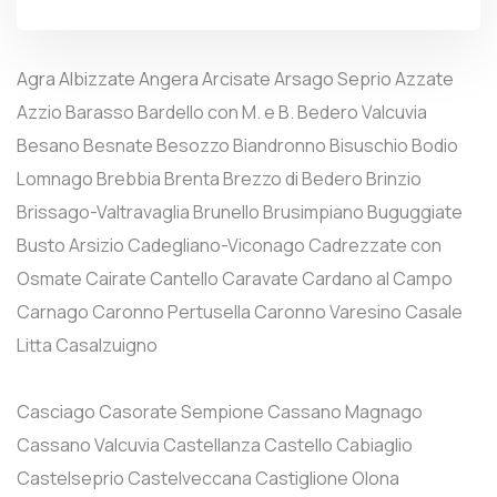
Agra
Albizzate
Angera
Arcisate
Arsago Seprio
Azzate
Azzio
Barasso
Bardello con M. e B.
Bedero Valcuvia
Besano
Besnate
Besozzo
Biandronno
Bisuschio
Bodio
Lomnago
Brebbia
Brenta
Brezzo di Bedero
Brinzio
Brissago-Valtravaglia
Brunello
Brusimpiano
Buguggiate
Busto Arsizio
Cadegliano-Viconago
Cadrezzate con
Osmate
Cairate
Cantello
Caravate
Cardano al Campo
Carnago
Caronno Pertusella
Caronno Varesino
Casale
Litta
Casalzuigno
Casciago
Casorate Sempione
Cassano Magnago
Cassano Valcuvia
Castellanza
Castello Cabiaglio
Castelseprio
Castelveccana
Castiglione Olona