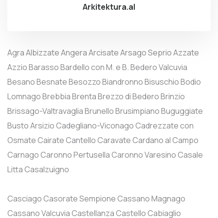
Arkitektura.al
Agra
Albizzate
Angera
Arcisate
Arsago Seprio
Azzate
Azzio
Barasso
Bardello con M. e B.
Bedero Valcuvia
Besano
Besnate
Besozzo
Biandronno
Bisuschio
Bodio
Lomnago
Brebbia
Brenta
Brezzo di Bedero
Brinzio
Brissago-Valtravaglia
Brunello
Brusimpiano
Buguggiate
Busto Arsizio
Cadegliano-Viconago
Cadrezzate con
Osmate
Cairate
Cantello
Caravate
Cardano al Campo
Carnago
Caronno Pertusella
Caronno Varesino
Casale
Litta
Casalzuigno
Casciago
Casorate Sempione
Cassano Magnago
Cassano Valcuvia
Castellanza
Castello Cabiaglio