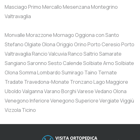
Masciago Primo
Mercallo
Mesenzana
Montegrino
Valtravaglia
Monvalle
Morazzone
Mornago
Oggiona con Santo
Stefano
Olgiate Olona
Origgio
Orino
Porto Ceresio
Porto
Valtravaglia
Rancio Valcuvia
Ranco
Saltrio
Samarate
Sangiano
Saronno
Sesto Calende
Solbiate Arno
Solbiate
Olona
Somma Lombardo
Sumirago
Taino
Ternate
Tradate
Travedona-Monate
Tronzano Lago Maggiore
Uboldo
Valganna
Varano Borghi
Varese
Vedano Olona
Venegono Inferiore
Venegono Superiore
Vergiate
Viggiù
Vizzola Ticino