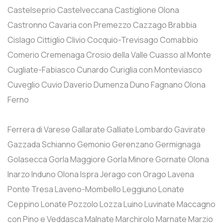
Castelseprio
Castelveccana
Castiglione Olona
Castronno
Cavaria con Premezzo
Cazzago Brabbia
Cislago
Cittiglio
Clivio
Cocquio-Trevisago
Comabbio
Comerio
Cremenaga
Crosio della Valle
Cuasso al Monte
Cugliate-Fabiasco
Cunardo
Curiglia con Monteviasco
Cuveglio
Cuvio
Daverio
Dumenza
Duno
Fagnano Olona
Ferno
Ferrera di Varese
Gallarate
Galliate Lombardo
Gavirate
Gazzada Schianno
Gemonio
Gerenzano
Germignaga
Golasecca
Gorla Maggiore
Gorla Minore
Gornate Olona
Inarzo
Induno Olona
Ispra
Jerago con Orago
Lavena
Ponte Tresa
Laveno-Mombello
Leggiuno
Lonate
Ceppino
Lonate Pozzolo
Lozza
Luino
Luvinate
Maccagno
con Pino e Veddasca
Malnate
Marchirolo
Marnate
Marzio