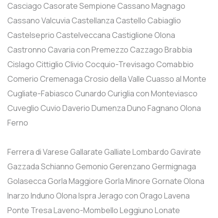
Casciago
Casorate Sempione
Cassano Magnago
Cassano Valcuvia
Castellanza
Castello Cabiaglio
Castelseprio
Castelveccana
Castiglione Olona
Castronno
Cavaria con Premezzo
Cazzago Brabbia
Cislago
Cittiglio
Clivio
Cocquio-Trevisago
Comabbio
Comerio
Cremenaga
Crosio della Valle
Cuasso al Monte
Cugliate-Fabiasco
Cunardo
Curiglia con Monteviasco
Cuveglio
Cuvio
Daverio
Dumenza
Duno
Fagnano Olona
Ferno
Ferrera di Varese
Gallarate
Galliate Lombardo
Gavirate
Gazzada Schianno
Gemonio
Gerenzano
Germignaga
Golasecca
Gorla Maggiore
Gorla Minore
Gornate Olona
Inarzo
Induno Olona
Ispra
Jerago con Orago
Lavena
Ponte Tresa
Laveno-Mombello
Leggiuno
Lonate