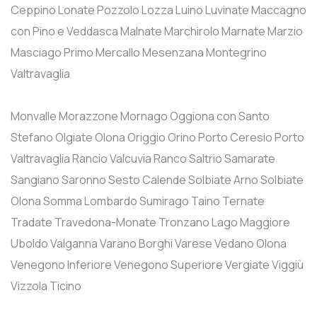
Ceppino
Lonate Pozzolo
Lozza
Luino
Luvinate
Maccagno
con Pino e Veddasca
Malnate
Marchirolo
Marnate
Marzio
Masciago Primo
Mercallo
Mesenzana
Montegrino
Valtravaglia
Monvalle
Morazzone
Mornago
Oggiona con Santo
Stefano
Olgiate Olona
Origgio
Orino
Porto Ceresio
Porto
Valtravaglia
Rancio Valcuvia
Ranco
Saltrio
Samarate
Sangiano
Saronno
Sesto Calende
Solbiate Arno
Solbiate
Olona
Somma Lombardo
Sumirago
Taino
Ternate
Tradate
Travedona-Monate
Tronzano Lago Maggiore
Uboldo
Valganna
Varano Borghi
Varese
Vedano Olona
Venegono Inferiore
Venegono Superiore
Vergiate
Viggiù
Vizzola Ticino