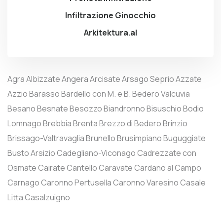
Infiltrazione Ginocchio
Arkitektura.al
Agra
Albizzate
Angera
Arcisate
Arsago Seprio
Azzate
Azzio
Barasso
Bardello con M. e B.
Bedero Valcuvia
Besano
Besnate
Besozzo
Biandronno
Bisuschio
Bodio
Lomnago
Brebbia
Brenta
Brezzo di Bedero
Brinzio
Brissago-Valtravaglia
Brunello
Brusimpiano
Buguggiate
Busto Arsizio
Cadegliano-Viconago
Cadrezzate con
Osmate
Cairate
Cantello
Caravate
Cardano al Campo
Carnago
Caronno Pertusella
Caronno Varesino
Casale
Litta
Casalzuigno