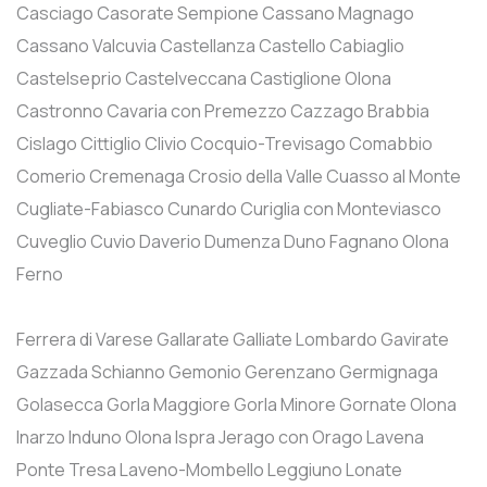
Casciago
Casorate Sempione
Cassano Magnago
Cassano Valcuvia
Castellanza
Castello Cabiaglio
Castelseprio
Castelveccana
Castiglione Olona
Castronno
Cavaria con Premezzo
Cazzago Brabbia
Cislago
Cittiglio
Clivio
Cocquio-Trevisago
Comabbio
Comerio
Cremenaga
Crosio della Valle
Cuasso al Monte
Cugliate-Fabiasco
Cunardo
Curiglia con Monteviasco
Cuveglio
Cuvio
Daverio
Dumenza
Duno
Fagnano Olona
Ferno
Ferrera di Varese
Gallarate
Galliate Lombardo
Gavirate
Gazzada Schianno
Gemonio
Gerenzano
Germignaga
Golasecca
Gorla Maggiore
Gorla Minore
Gornate Olona
Inarzo
Induno Olona
Ispra
Jerago con Orago
Lavena
Ponte Tresa
Laveno-Mombello
Leggiuno
Lonate