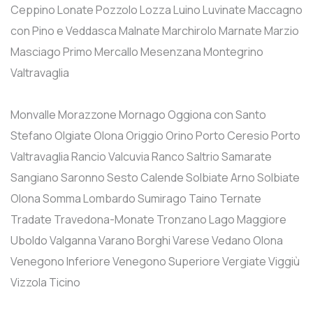
Ceppino
Lonate Pozzolo
Lozza
Luino
Luvinate
Maccagno
con Pino e Veddasca
Malnate
Marchirolo
Marnate
Marzio
Masciago Primo
Mercallo
Mesenzana
Montegrino
Valtravaglia
Monvalle
Morazzone
Mornago
Oggiona con Santo
Stefano
Olgiate Olona
Origgio
Orino
Porto Ceresio
Porto
Valtravaglia
Rancio Valcuvia
Ranco
Saltrio
Samarate
Sangiano
Saronno
Sesto Calende
Solbiate Arno
Solbiate
Olona
Somma Lombardo
Sumirago
Taino
Ternate
Tradate
Travedona-Monate
Tronzano Lago Maggiore
Uboldo
Valganna
Varano Borghi
Varese
Vedano Olona
Venegono Inferiore
Venegono Superiore
Vergiate
Viggiù
Vizzola Ticino