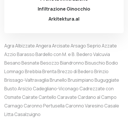
Infiltrazione Ginocchio
Arkitektura.al
Agra
Albizzate
Angera
Arcisate
Arsago Seprio
Azzate
Azzio
Barasso
Bardello con M. e B.
Bedero Valcuvia
Besano
Besnate
Besozzo
Biandronno
Bisuschio
Bodio
Lomnago
Brebbia
Brenta
Brezzo di Bedero
Brinzio
Brissago-Valtravaglia
Brunello
Brusimpiano
Buguggiate
Busto Arsizio
Cadegliano-Viconago
Cadrezzate con
Osmate
Cairate
Cantello
Caravate
Cardano al Campo
Carnago
Caronno Pertusella
Caronno Varesino
Casale
Litta
Casalzuigno