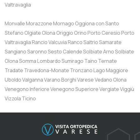
Valtravaglia
Monvalle
Morazzone
Mornago
Oggiona con Santo
Stefano
Olgiate Olona
Origgio
Orino
Porto Ceresio
Porto
Valtravaglia
Rancio Valcuvia
Ranco
Saltrio
Samarate
Sangiano
Saronno
Sesto Calende
Solbiate Arno
Solbiate
Olona
Somma Lombardo
Sumirago
Taino
Ternate
Tradate
Travedona-Monate
Tronzano Lago Maggiore
Uboldo
Valganna
Varano Borghi
Varese
Vedano Olona
Venegono Inferiore
Venegono Superiore
Vergiate
Viggiù
Vizzola Ticino