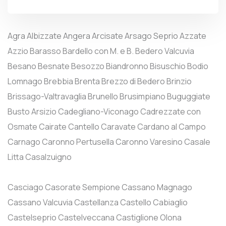
Agra
Albizzate
Angera
Arcisate
Arsago Seprio
Azzate
Azzio
Barasso
Bardello con M. e B.
Bedero Valcuvia
Besano
Besnate
Besozzo
Biandronno
Bisuschio
Bodio
Lomnago
Brebbia
Brenta
Brezzo di Bedero
Brinzio
Brissago-Valtravaglia
Brunello
Brusimpiano
Buguggiate
Busto Arsizio
Cadegliano-Viconago
Cadrezzate con
Osmate
Cairate
Cantello
Caravate
Cardano al Campo
Carnago
Caronno Pertusella
Caronno Varesino
Casale
Litta
Casalzuigno
Casciago
Casorate Sempione
Cassano Magnago
Cassano Valcuvia
Castellanza
Castello Cabiaglio
Castelseprio
Castelveccana
Castiglione Olona