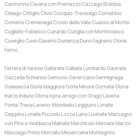
Castronno
Cavaria con Premezzo
Cazzago Brabbia
Cislago
Cittiglio
Clivio
Cocquio-Trevisago
Comabbio
Comerio
Cremenaga
Crosio della Valle
Cuasso al Monte
Cugliate-Fabiasco
Cunardo
Curiglia con Monteviasco
Cuveglio
Cuvio
Daverio
Dumenza
Duno
Fagnano Olona
Ferno
Ferrera di Varese
Gallarate
Galliate Lombardo
Gavirate
Gazzada Schianno
Gemonio
Gerenzano
Germignaga
Golasecca
Gorla Maggiore
Gorla Minore
Gornate Olona
Inarzo
Induno Olona
Ispra
Jerago con Orago
Lavena
Ponte Tresa
Laveno-Mombello
Leggiuno
Lonate
Ceppino
Lonate Pozzolo
Lozza
Luino
Luvinate
Maccagno
con Pino e Veddasca
Malnate
Marchirolo
Marnate
Marzio
Masciago Primo
Mercallo
Mesenzana
Montegrino