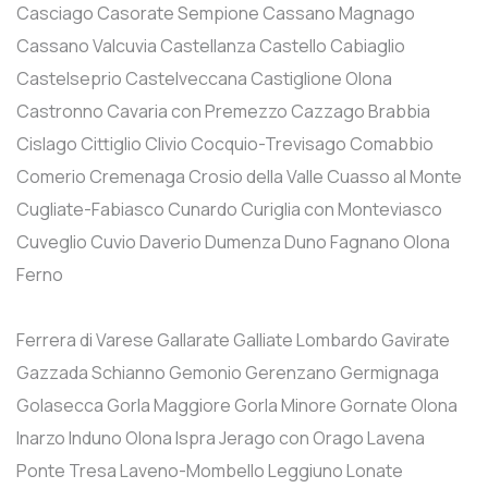
Casciago
Casorate Sempione
Cassano Magnago
Cassano Valcuvia
Castellanza
Castello Cabiaglio
Castelseprio
Castelveccana
Castiglione Olona
Castronno
Cavaria con Premezzo
Cazzago Brabbia
Cislago
Cittiglio
Clivio
Cocquio-Trevisago
Comabbio
Comerio
Cremenaga
Crosio della Valle
Cuasso al Monte
Cugliate-Fabiasco
Cunardo
Curiglia con Monteviasco
Cuveglio
Cuvio
Daverio
Dumenza
Duno
Fagnano Olona
Ferno
Ferrera di Varese
Gallarate
Galliate Lombardo
Gavirate
Gazzada Schianno
Gemonio
Gerenzano
Germignaga
Golasecca
Gorla Maggiore
Gorla Minore
Gornate Olona
Inarzo
Induno Olona
Ispra
Jerago con Orago
Lavena
Ponte Tresa
Laveno-Mombello
Leggiuno
Lonate