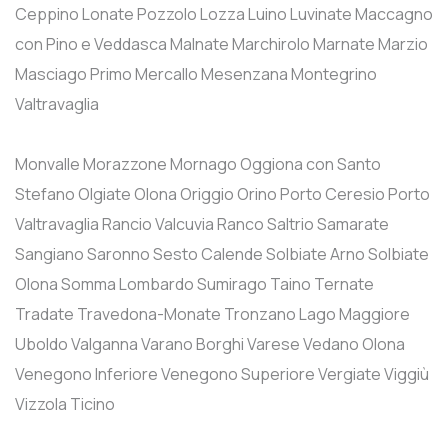
Ceppino
Lonate Pozzolo
Lozza
Luino
Luvinate
Maccagno
con Pino e Veddasca
Malnate
Marchirolo
Marnate
Marzio
Masciago Primo
Mercallo
Mesenzana
Montegrino
Valtravaglia
Monvalle
Morazzone
Mornago
Oggiona con Santo
Stefano
Olgiate Olona
Origgio
Orino
Porto Ceresio
Porto
Valtravaglia
Rancio Valcuvia
Ranco
Saltrio
Samarate
Sangiano
Saronno
Sesto Calende
Solbiate Arno
Solbiate
Olona
Somma Lombardo
Sumirago
Taino
Ternate
Tradate
Travedona-Monate
Tronzano Lago Maggiore
Uboldo
Valganna
Varano Borghi
Varese
Vedano Olona
Venegono Inferiore
Venegono Superiore
Vergiate
Viggiù
Vizzola Ticino