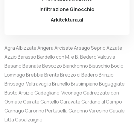
Infiltrazione Ginocchio
Arkitektura.al
Agra
Albizzate
Angera
Arcisate
Arsago Seprio
Azzate
Azzio
Barasso
Bardello con M. e B.
Bedero Valcuvia
Besano
Besnate
Besozzo
Biandronno
Bisuschio
Bodio
Lomnago
Brebbia
Brenta
Brezzo di Bedero
Brinzio
Brissago-Valtravaglia
Brunello
Brusimpiano
Buguggiate
Busto Arsizio
Cadegliano-Viconago
Cadrezzate con
Osmate
Cairate
Cantello
Caravate
Cardano al Campo
Carnago
Caronno Pertusella
Caronno Varesino
Casale
Litta
Casalzuigno