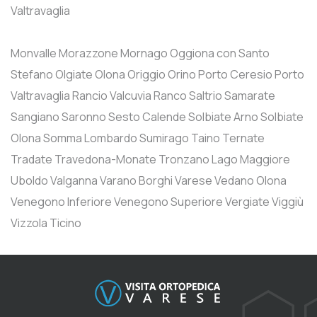
Valtravaglia
Monvalle
Morazzone
Mornago
Oggiona con Santo
Stefano
Olgiate Olona
Origgio
Orino
Porto Ceresio
Porto
Valtravaglia
Rancio Valcuvia
Ranco
Saltrio
Samarate
Sangiano
Saronno
Sesto Calende
Solbiate Arno
Solbiate
Olona
Somma Lombardo
Sumirago
Taino
Ternate
Tradate
Travedona-Monate
Tronzano Lago Maggiore
Uboldo
Valganna
Varano Borghi
Varese
Vedano Olona
Venegono Inferiore
Venegono Superiore
Vergiate
Viggiù
Vizzola Ticino