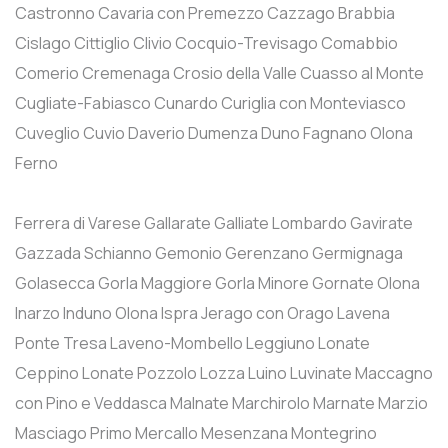
Castronno
Cavaria con Premezzo
Cazzago Brabbia
Cislago
Cittiglio
Clivio
Cocquio-Trevisago
Comabbio
Comerio
Cremenaga
Crosio della Valle
Cuasso al Monte
Cugliate-Fabiasco
Cunardo
Curiglia con Monteviasco
Cuveglio
Cuvio
Daverio
Dumenza
Duno
Fagnano Olona
Ferno
Ferrera di Varese
Gallarate
Galliate Lombardo
Gavirate
Gazzada Schianno
Gemonio
Gerenzano
Germignaga
Golasecca
Gorla Maggiore
Gorla Minore
Gornate Olona
Inarzo
Induno Olona
Ispra
Jerago con Orago
Lavena
Ponte Tresa
Laveno-Mombello
Leggiuno
Lonate
Ceppino
Lonate Pozzolo
Lozza
Luino
Luvinate
Maccagno
con Pino e Veddasca
Malnate
Marchirolo
Marnate
Marzio
Masciago Primo
Mercallo
Mesenzana
Montegrino