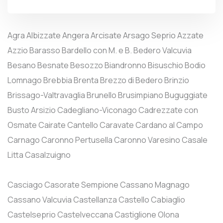
Agra
Albizzate
Angera
Arcisate
Arsago Seprio
Azzate
Azzio
Barasso
Bardello con M. e B.
Bedero Valcuvia
Besano
Besnate
Besozzo
Biandronno
Bisuschio
Bodio
Lomnago
Brebbia
Brenta
Brezzo di Bedero
Brinzio
Brissago-Valtravaglia
Brunello
Brusimpiano
Buguggiate
Busto Arsizio
Cadegliano-Viconago
Cadrezzate con
Osmate
Cairate
Cantello
Caravate
Cardano al Campo
Carnago
Caronno Pertusella
Caronno Varesino
Casale
Litta
Casalzuigno
Casciago
Casorate Sempione
Cassano Magnago
Cassano Valcuvia
Castellanza
Castello Cabiaglio
Castelseprio
Castelveccana
Castiglione Olona