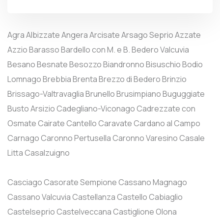
Agra
Albizzate
Angera
Arcisate
Arsago Seprio
Azzate
Azzio
Barasso
Bardello con M. e B.
Bedero Valcuvia
Besano
Besnate
Besozzo
Biandronno
Bisuschio
Bodio
Lomnago
Brebbia
Brenta
Brezzo di Bedero
Brinzio
Brissago-Valtravaglia
Brunello
Brusimpiano
Buguggiate
Busto Arsizio
Cadegliano-Viconago
Cadrezzate con
Osmate
Cairate
Cantello
Caravate
Cardano al Campo
Carnago
Caronno Pertusella
Caronno Varesino
Casale
Litta
Casalzuigno
Casciago
Casorate Sempione
Cassano Magnago
Cassano Valcuvia
Castellanza
Castello Cabiaglio
Castelseprio
Castelveccana
Castiglione Olona