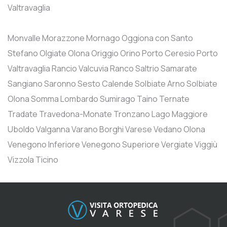
Valtravaglia
Monvalle
Morazzone
Mornago
Oggiona con Santo
Stefano
Olgiate Olona
Origgio
Orino
Porto Ceresio
Porto
Valtravaglia
Rancio Valcuvia
Ranco
Saltrio
Samarate
Sangiano
Saronno
Sesto Calende
Solbiate Arno
Solbiate
Olona
Somma Lombardo
Sumirago
Taino
Ternate
Tradate
Travedona-Monate
Tronzano Lago Maggiore
Uboldo
Valganna
Varano Borghi
Varese
Vedano Olona
Venegono Inferiore
Venegono Superiore
Vergiate
Viggiù
Vizzola Ticino