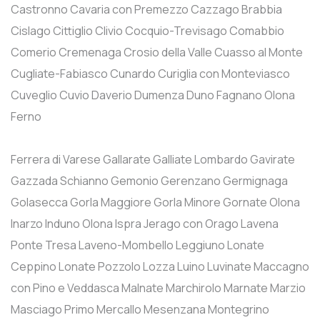
Castronno
Cavaria con Premezzo
Cazzago Brabbia
Cislago
Cittiglio
Clivio
Cocquio-Trevisago
Comabbio
Comerio
Cremenaga
Crosio della Valle
Cuasso al Monte
Cugliate-Fabiasco
Cunardo
Curiglia con Monteviasco
Cuveglio
Cuvio
Daverio
Dumenza
Duno
Fagnano Olona
Ferno
Ferrera di Varese
Gallarate
Galliate Lombardo
Gavirate
Gazzada Schianno
Gemonio
Gerenzano
Germignaga
Golasecca
Gorla Maggiore
Gorla Minore
Gornate Olona
Inarzo
Induno Olona
Ispra
Jerago con Orago
Lavena
Ponte Tresa
Laveno-Mombello
Leggiuno
Lonate
Ceppino
Lonate Pozzolo
Lozza
Luino
Luvinate
Maccagno
con Pino e Veddasca
Malnate
Marchirolo
Marnate
Marzio
Masciago Primo
Mercallo
Mesenzana
Montegrino