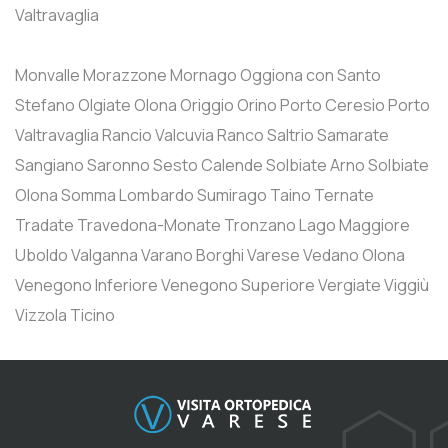
Valtravaglia
Monvalle
Morazzone
Mornago
Oggiona con Santo
Stefano
Olgiate Olona
Origgio
Orino
Porto Ceresio
Porto
Valtravaglia
Rancio Valcuvia
Ranco
Saltrio
Samarate
Sangiano
Saronno
Sesto Calende
Solbiate Arno
Solbiate
Olona
Somma Lombardo
Sumirago
Taino
Ternate
Tradate
Travedona-Monate
Tronzano Lago Maggiore
Uboldo
Valganna
Varano Borghi
Varese
Vedano Olona
Venegono Inferiore
Venegono Superiore
Vergiate
Viggiù
Vizzola Ticino