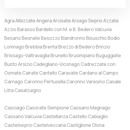
Agra
Albizzate
Angera
Arcisate
Arsago Seprio
Azzate
Azzio
Barasso
Bardello con M. e B.
Bedero Valcuvia
Besano
Besnate
Besozzo
Biandronno
Bisuschio
Bodio
Lomnago
Brebbia
Brenta
Brezzo di Bedero
Brinzio
Brissago-Valtravaglia
Brunello
Brusimpiano
Buguggiate
Busto Arsizio
Cadegliano-Viconago
Cadrezzate con
Osmate
Cairate
Cantello
Caravate
Cardano al Campo
Carnago
Caronno Pertusella
Caronno Varesino
Casale
Litta
Casalzuigno
Casciago
Casorate Sempione
Cassano Magnago
Cassano Valcuvia
Castellanza
Castello Cabiaglio
Castelseprio
Castelveccana
Castiglione Olona