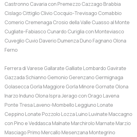
Castronno
Cavaria con Premezzo
Cazzago Brabbia
Cislago
Cittiglio
Clivio
Cocquio-Trevisago
Comabbio
Comerio
Cremenaga
Crosio della Valle
Cuasso al Monte
Cugliate-Fabiasco
Cunardo
Curiglia con Monteviasco
Cuveglio
Cuvio
Daverio
Dumenza
Duno
Fagnano Olona
Ferno
Ferrera di Varese
Gallarate
Galliate Lombardo
Gavirate
Gazzada Schianno
Gemonio
Gerenzano
Germignaga
Golasecca
Gorla Maggiore
Gorla Minore
Gornate Olona
Inarzo
Induno Olona
Ispra
Jerago con Orago
Lavena
Ponte Tresa
Laveno-Mombello
Leggiuno
Lonate
Ceppino
Lonate Pozzolo
Lozza
Luino
Luvinate
Maccagno
con Pino e Veddasca
Malnate
Marchirolo
Marnate
Marzio
Masciago Primo
Mercallo
Mesenzana
Montegrino